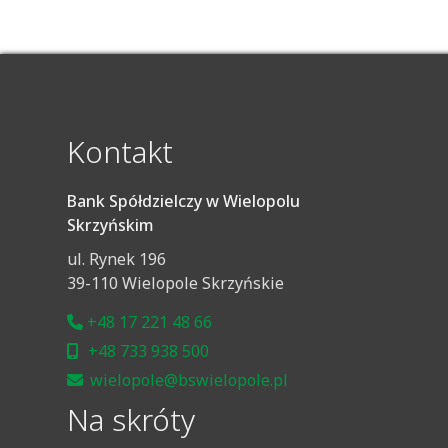
Kontakt
Bank Spółdzielczy w Wielopolu
Skrzyńskim
ul. Rynek 196
39-110 Wielopole Skrzyńskie
+48 17 221 48 66
+48 733 938 500
wielopole@bswielopole.pl
Na skróty