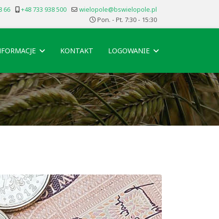
8 66
+48 733 938 500
wielopole@bswielopole.pl
Pon. - Pt. 7:30 - 15:30
NFORMACJE
KONTAKT
LOGOWANIE