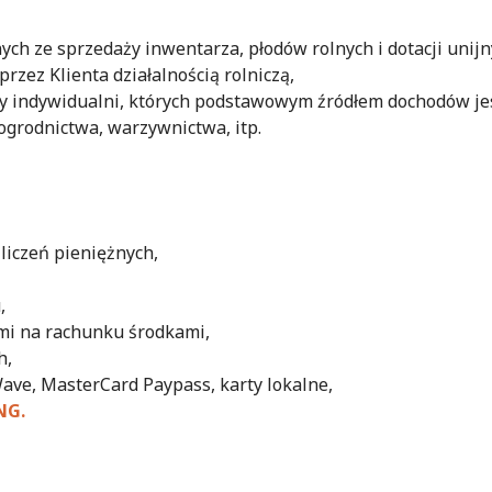
ch ze sprzedaży inwentarza, płodów rolnych i dotacji unij
zez Klienta działalnością rolniczą,
 indywidualni, których podstawowym źródłem dochodów jest
 ogrodnictwa, warzywnictwa, itp.
liczeń pieniężnych,
,
i na rachunku środkami,
h,
ave, MasterCard Paypass, karty lokalne,
NG.