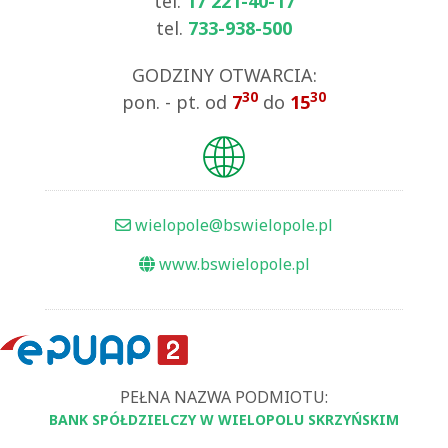
tel.
17 221-40-17
tel.
733-938-500
GODZINY OTWARCIA:
30
30
pon. - pt. od
7
do
15
wielopole@bswielopole.pl
www.bswielopole.pl
PEŁNA NAZWA PODMIOTU:
BANK SPÓŁDZIELCZY W WIELOPOLU SKRZYŃSKIM