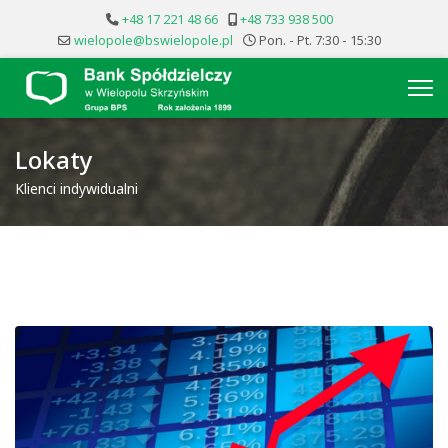
+48 17 221 48 66
+48 733 938 500
wielopole@bswielopole.pl
Pon. - Pt. 7:30 - 15:30
Lokaty
Klienci indywidualni